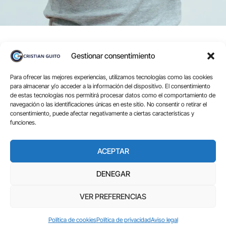
Gestionar consentimiento
Para ofrecer las mejores experiencias, utilizamos tecnologías como las cookies
para almacenar y/o acceder a la información del dispositivo. El consentimiento
de estas tecnologías nos permitirá procesar datos como el comportamiento de
navegación o las identificaciones únicas en este sitio. No consentir o retirar el
consentimiento, puede afectar negativamente a ciertas características y
Ayudo a empresas como la tuya y a crecer en un entorno digital,
funciones.
mediante estrategias personalizadas de captación de leads,
optimización SEO y digitalización. Transformo tu web en una
ACEPTAR
herramienta efectiva para atraer clientes.
Consultor SEO y de marketing digital en Santiago de
DENEGAR
Compostela
VER PREFERENCIAS
Copyrigt © 2025
Política de cookies
Política de privacidad
Aviso legal